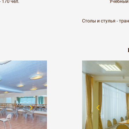
 170 чел.
Учебный 
Столы и стулья - тр
я